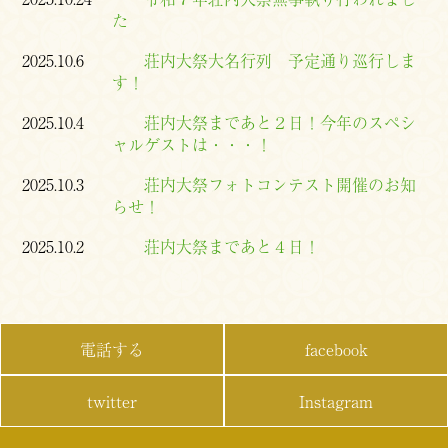
た
2025.10.6
荘内大祭大名行列 予定通り巡行しま
す！
2025.10.4
荘内大祭まであと２日！今年のスペシ
ャルゲストは・・・！
2025.10.3
荘内大祭フォトコンテスト開催のお知
らせ！
2025.10.2
荘内大祭まであと４日！
電話する
facebook
twitter
Instagram