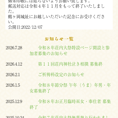
御朱印帳には貼らないようお願い致します。
郵送対応は令和４年１１月をもって終了いたしまし
た。
鶴ヶ岡城址にお越しいただいた記念にお受けくださ
い。
公開日:2022/12/07
お知らせ一覧
2026.7.28
令和８年荘内大祭特設ページ開設と参
加者募集のお知らせ
2026.4.12
第１１回荘内神社泣き相撲 募集終
2026.2.1
ご祈祷料改定のお知らせ
2026.1.5
令和８年節分祭 午年（うま）年男・年
女募集終了
2025.12.9
令和８年お正月臨時巫女・奉仕者 募集
終了
2025.10.24
令和７年荘内大祭無事執り行われまし