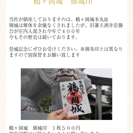
鶴ヶ岡城 御城印
当社が鎮座しておりますのは、鶴ヶ岡城本丸址
御城は解体を余儀なくされましたが、旧藩主酒井忠勝
公が庄内入部され今年で４００年
今もその歴史は続いております。
登城記念にぜひお受けください。※御朱印とは異なり
ますので別保管をお願い致します
鶴ヶ岡城 御城印 １枚５００円