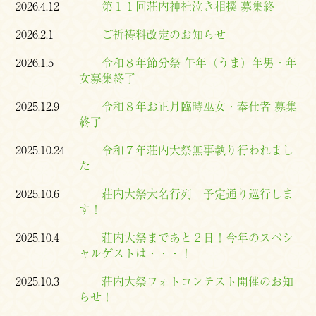
2026.4.12
第１１回荘内神社泣き相撲 募集終
2026.2.1
ご祈祷料改定のお知らせ
2026.1.5
令和８年節分祭 午年（うま）年男・年
女募集終了
2025.12.9
令和８年お正月臨時巫女・奉仕者 募集
終了
2025.10.24
令和７年荘内大祭無事執り行われまし
た
2025.10.6
荘内大祭大名行列 予定通り巡行しま
す！
2025.10.4
荘内大祭まであと２日！今年のスペシ
ャルゲストは・・・！
2025.10.3
荘内大祭フォトコンテスト開催のお知
らせ！