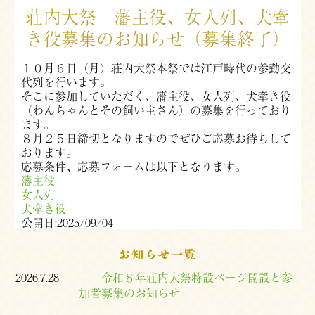
荘内大祭 藩主役、女人列、犬牽
き役募集のお知らせ（募集終了）
１０月６日（月）荘内大祭本祭では江戸時代の参勤交
代列を行います。
そこに参加していただく、藩主役、女人列、犬牽き役
（わんちゃんとその飼い主さん）の募集を行っており
ます。
８月２５日締切となりますのでぜひご応募お待ちして
おります。
応募条件、応募フォームは以下となります。
藩主役
女人列
犬牽き役
公開日:2025/09/04
お知らせ一覧
2026.7.28
令和８年荘内大祭特設ページ開設と参
加者募集のお知らせ