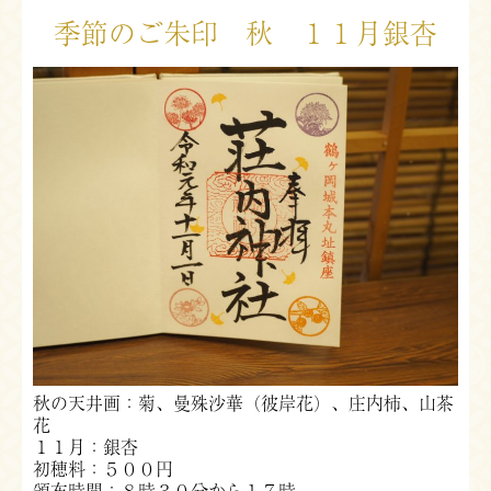
季節のご朱印 秋 １１月銀杏
秋の天井画：菊、曼殊沙華（彼岸花）、庄内柿、山茶
花
１１月：銀杏
初穂料：５００円
頒布時間：８時３０分から１７時