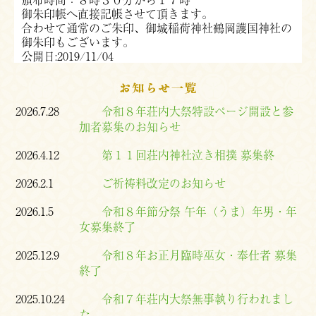
御朱印帳へ直接記帳させて頂きます。
合わせて通常のご朱印、御城稲荷神社鶴岡護国神社の
御朱印もございます。
公開日:2019/11/04
お知らせ一覧
2026.7.28
令和８年荘内大祭特設ページ開設と参
加者募集のお知らせ
2026.4.12
第１１回荘内神社泣き相撲 募集終
2026.2.1
ご祈祷料改定のお知らせ
2026.1.5
令和８年節分祭 午年（うま）年男・年
女募集終了
2025.12.9
令和８年お正月臨時巫女・奉仕者 募集
終了
2025.10.24
令和７年荘内大祭無事執り行われまし
た