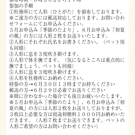
参加の手順
①社務所にて人形（ひとがた）を頒布しております。
※ご遠方の方には郵送対応しております。お問い合わ
せフォームにてお申込みください。
５月お申込み「季節のたより」、６月お申込み「初夏
の風」の方には人形２枚をお送りいたします。
②人形にそれぞれ氏名をお書きください。（ペット用
も同様）
③人形に息を３度吹き掛けます。
④人形で体を撫でます。（気になるところは重点的に
撫でましょう。ペットも同様）
⑤人形に息を３度吹き掛けます。
⑥人形を社務所にお納めください。
持参の方→６月３０日１３時までお持ちください
郵送の方→６月２９日必着でお送りください
※間に合わなかった場合でも後日お祓いいたします。
※５月お申込み「季節のたより」、６月お申込み「初
夏の風」の方には人形２枚をお送りしておりますが、
３枚以上必要な方は別途初穂料１０００円お納めいた
だきます。（人形７枚までお送りできます。ペットの
人形ご希望の方はお問い合わせください）