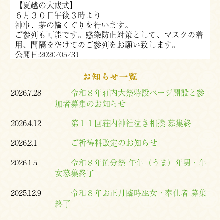
【夏越の大祓式】
６月３０日午後３時より
神事、茅の輪くぐりを行います。
ご参列も可能です。感染防止対策として、マスクの着
用、間隔を空けてのご参列をお願い致します。
公開日:2020/05/31
お知らせ一覧
2026.7.28
令和８年荘内大祭特設ページ開設と参
加者募集のお知らせ
2026.4.12
第１１回荘内神社泣き相撲 募集終
2026.2.1
ご祈祷料改定のお知らせ
2026.1.5
令和８年節分祭 午年（うま）年男・年
女募集終了
2025.12.9
令和８年お正月臨時巫女・奉仕者 募集
終了