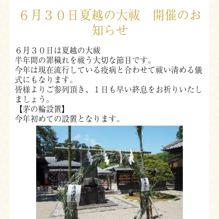
６月３０日夏越の大祓 開催のお
知らせ
６月３０日は夏越の大祓
半年間の罪穢れを祓う大切な節目です。
今年は現在流行している疫病と合わせて祓い清める儀
式にもなります。
皆様よりご参列頂き、１日も早い終息をお祈りいたし
ましょう。
【茅の輪設置】
今年初めての設置となります。